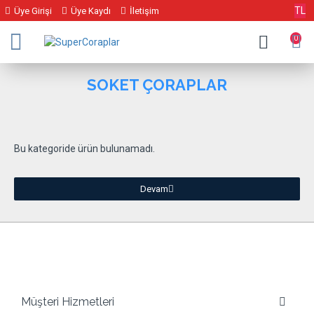
TL
Üye Girişi
Üye Kaydı
İletişim
0
SOKET ÇORAPLAR
Bu kategoride ürün bulunamadı.
Devam
Semerciler Mah. Katlıpazaryeri K:2 No:761-763 Adapazarı /
SAKARYA
Müşteri Hizmetleri