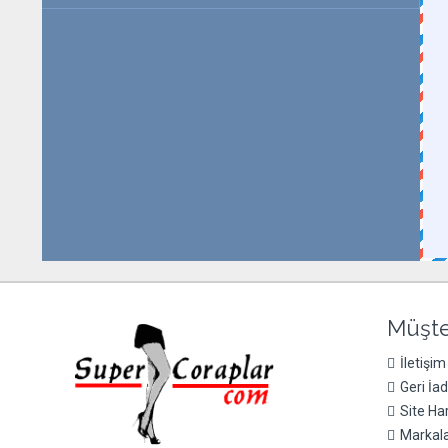
Müşte
İletişim
Geri İa
Site Har
Markal