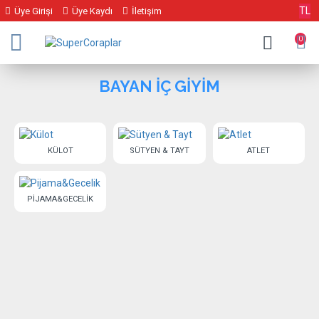
TL
Üye Girişi
Üye Kaydı
İletişim
0
BAYAN İÇ GİYİM
KÜLOT
SÜTYEN & TAYT
ATLET
PIJAMA&GECELIK