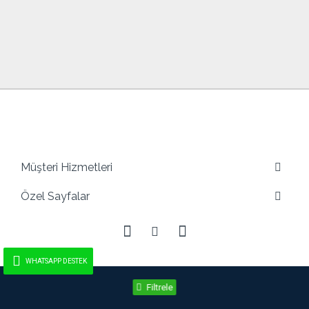
Semerciler Mah. Katlıpazaryeri K:2 No:761-763 Adapazarı /
SAKARYA
Müşteri Hizmetleri
Özel Sayfalar
WHATSAPP DESTEK
Filtrele